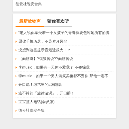
德云社晚安合集
最新款铃声
猜你喜欢听
“老人说你享受着一个女孩子的青春就要包容她所有的脾气享受一个男孩子的温柔就要为了她拒绝所有的暧昧”
愿你千帆历尽，不染岁月风尘
没想到这些提示音最近很火！？
【面筋哥】?饿狼传说??面筋传说
李music．如果有一天你不爱我了 不要骗我
李music．如果一个男人装疯卖傻都不要你 那他一定不爱你
开口跪！综艺里的s级翻唱
逃不掉的「旋律漩涡」，开口醉！
宝宝整人电话(会员版)
德云社晚安合集