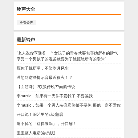
铃声大全
免费铃声
最新铃声
“老人说你享受着一个女孩子的青春就要包容她所有的脾气
享受一个男孩子的温柔就要为了她拒绝所有的暧昧”
愿你千帆历尽，不染岁月风尘
没想到这些提示音最近很火！？
【面筋哥】?饿狼传说??面筋传说
李music．如果有一天你不爱我了 不要骗我
李music．如果一个男人装疯卖傻都不要你 那他一定不爱你
开口跪！综艺里的s级翻唱
逃不掉的「旋律漩涡」，开口醉！
宝宝整人电话(会员版)