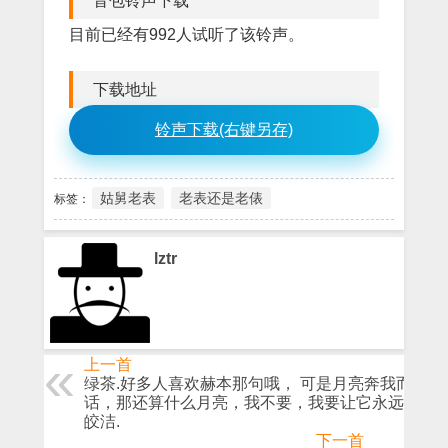
音包铃声下载
目前已经有992人试听了该铃声。
下载地址
铃声下载(右键另存)
姑舅老表
老表还是老俵
标签：
lztr
上一首
绿茶.好多人喜欢赫本那句哦， 可是月亮奔我而来的
话，那还算什么月亮，我不要，我要让它永远清冷
皎洁.
下一首