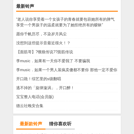
最新铃声
“老人说你享受着一个女孩子的青春就要包容她所有的脾气
享受一个男孩子的温柔就要为了她拒绝所有的暧昧”
愿你千帆历尽，不染岁月风尘
没想到这些提示音最近很火！？
【面筋哥】?饿狼传说??面筋传说
李music．如果有一天你不爱我了 不要骗我
李music．如果一个男人装疯卖傻都不要你 那他一定不爱你
开口跪！综艺里的s级翻唱
逃不掉的「旋律漩涡」，开口醉！
宝宝整人电话(会员版)
德云社晚安合集
最新款铃声
猜你喜欢听