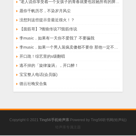
“老人说你享受着一个女孩子的青春就要包容她所有的脾气享受一个男孩子的温柔就要为了她拒绝所有的暧昧”
愿你千帆历尽，不染岁月风尘
没想到这些提示音最近很火！？
【面筋哥】?饿狼传说??面筋传说
李music．如果有一天你不爱我了 不要骗我
李music．如果一个男人装疯卖傻都不要你 那他一定不爱你
开口跪！综艺里的s级翻唱
逃不掉的「旋律漩涡」，开口醉！
宝宝整人电话(会员版)
德云社晚安合集
Copyright © 2021
Ting56手机铃声库
Powered by
Ting56听书网(铃声站)
铃声库专属主题