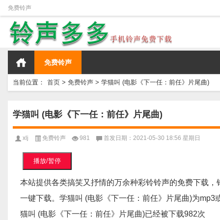
免费铃声
免费铃声
当前位置：
首页
>
免费铃声
>
学猫叫 (电影《下一任：前任》片尾曲)
学猫叫 (电影《下一任：前任》片尾曲)
xlj
免费铃声
981
首发日期：2021-05-30 18:56 星期日
播放/暂停
本站提供各类搞笑又抒情的万余种彩铃铃声的免费下载，
一键下载。学猫叫 (电影《下一任：前任》片尾曲)为mp3或
猫叫 (电影《下一任：前任》片尾曲)已经被下载982次