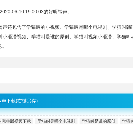
-06-10 19:00:03的好听铃声。
。该铃声还包含了学猫叫的小视频、学猫叫是哪个电视剧、学猫叫韩
叫小潘潘视频、学猫叫是谁的原创、学猫叫视频小潘潘、学猫叫
息。
铃声下载(右键另存)
叫完整版视频下载
学猫叫是哪个电视剧
学猫叫是谁的原创
学猫