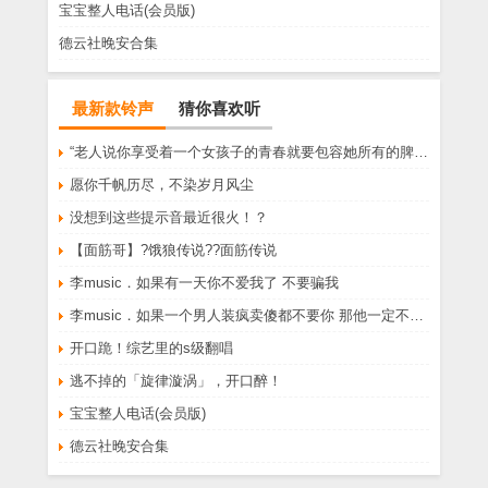
宝宝整人电话(会员版)
德云社晚安合集
最新款铃声
猜你喜欢听
“老人说你享受着一个女孩子的青春就要包容她所有的脾气享受一个男孩子的温柔就要为了她拒绝所有的暧昧”
愿你千帆历尽，不染岁月风尘
没想到这些提示音最近很火！？
【面筋哥】?饿狼传说??面筋传说
李music．如果有一天你不爱我了 不要骗我
李music．如果一个男人装疯卖傻都不要你 那他一定不爱你
开口跪！综艺里的s级翻唱
逃不掉的「旋律漩涡」，开口醉！
宝宝整人电话(会员版)
德云社晚安合集