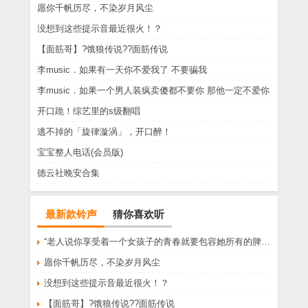
愿你千帆历尽，不染岁月风尘
没想到这些提示音最近很火！？
【面筋哥】?饿狼传说??面筋传说
李music．如果有一天你不爱我了 不要骗我
李music．如果一个男人装疯卖傻都不要你 那他一定不爱你
开口跪！综艺里的s级翻唱
逃不掉的「旋律漩涡」，开口醉！
宝宝整人电话(会员版)
德云社晚安合集
最新款铃声
猜你喜欢听
“老人说你享受着一个女孩子的青春就要包容她所有的脾气享受一个男孩子的温柔就要为了她拒绝所有的暧昧”
愿你千帆历尽，不染岁月风尘
没想到这些提示音最近很火！？
【面筋哥】?饿狼传说??面筋传说