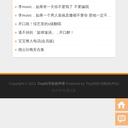
李music．如果有一天你不爱我了 不要骗我
李music．如果一个男人装疯卖傻都不要你 那他一定不爱你
开口跪！综艺里的s级翻唱
逃不掉的「旋律漩涡」，开口醉！
宝宝整人电话(会员版)
德云社晚安合集
Copyright © 2021
Ting56手机铃声库
Powered by
Ting56听书网(铃声站)
铃声库专属主题