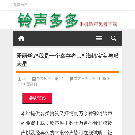
免费铃声
爱丽丝./“我是一个幸存者…” 海绵宝宝与派
大星
als.
免费铃声
946
首发日期：2021-05-30
19:01 星期日
播放/暂停
本站提供各类搞笑又抒情的万余种彩铃铃声
的免费下载，铃声库里数十万首抖音和弦铃
声以及经典免费来电铃声皆可在线试听，轻