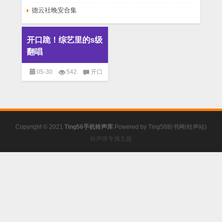
德云社晚安合集
开口跪！综艺里的s级
翻唱
05-30
542
开口
跪！综艺里的s级翻唱
已关闭评
论
免费铃声
Copyright © 2021
Ting56手机铃声库
Powered by
Ting56听书网(铃声站)
铃声库专属主题