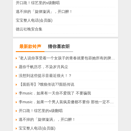
开口跪！综艺里的s级翻唱
逃不掉的「旋律漩涡」，开口醉！
宝宝整人电话(会员版)
德云社晚安合集
最新款铃声
猜你喜欢听
“老人说你享受着一个女孩子的青春就要包容她所有的脾气享受一个男孩子的温柔就要为了她拒绝所有的暧昧”
愿你千帆历尽，不染岁月风尘
没想到这些提示音最近很火！？
【面筋哥】?饿狼传说??面筋传说
李music．如果有一天你不爱我了 不要骗我
李music．如果一个男人装疯卖傻都不要你 那他一定不爱你
开口跪！综艺里的s级翻唱
逃不掉的「旋律漩涡」，开口醉！
宝宝整人电话(会员版)