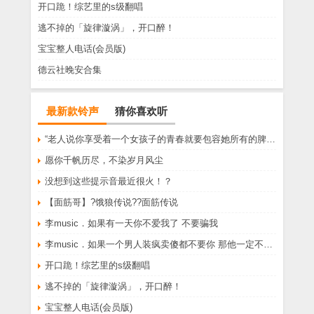
开口跪！综艺里的s级翻唱
逃不掉的「旋律漩涡」，开口醉！
宝宝整人电话(会员版)
德云社晚安合集
最新款铃声
猜你喜欢听
“老人说你享受着一个女孩子的青春就要包容她所有的脾气享受一个男孩子的温柔就要为了她拒绝所有的暧昧”
愿你千帆历尽，不染岁月风尘
没想到这些提示音最近很火！？
【面筋哥】?饿狼传说??面筋传说
李music．如果有一天你不爱我了 不要骗我
李music．如果一个男人装疯卖傻都不要你 那他一定不爱你
开口跪！综艺里的s级翻唱
逃不掉的「旋律漩涡」，开口醉！
宝宝整人电话(会员版)