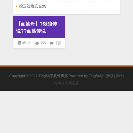
德云社晚安合集
【面筋哥】?饿狼传
说??面筋传说
05-30
355
【面
筋哥】?饿狼传说??面筋传说
已关闭评论
免费铃声
Copyright © 2021
Ting56手机铃声库
Powered by
Ting56听书网(铃声站)
铃声库专属主题