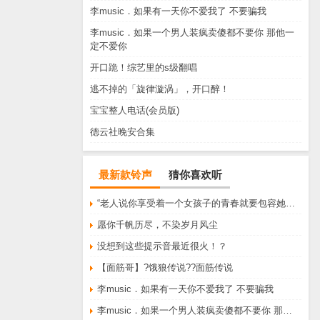
李music．如果有一天你不爱我了 不要骗我
李music．如果一个男人装疯卖傻都不要你 那他一
定不爱你
开口跪！综艺里的s级翻唱
逃不掉的「旋律漩涡」，开口醉！
宝宝整人电话(会员版)
德云社晚安合集
最新款铃声
猜你喜欢听
“老人说你享受着一个女孩子的青春就要包容她所有的脾气享受一个男孩子的温柔就要为了她拒绝所有的暧昧”
愿你千帆历尽，不染岁月风尘
没想到这些提示音最近很火！？
【面筋哥】?饿狼传说??面筋传说
李music．如果有一天你不爱我了 不要骗我
李music．如果一个男人装疯卖傻都不要你 那他一定不爱你