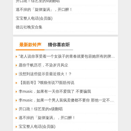
开口跪！综艺里的s级翻唱
逃不掉的「旋律漩涡」，开口醉！
宝宝整人电话(会员版)
德云社晚安合集
最新款铃声
猜你喜欢听
“老人说你享受着一个女孩子的青春就要包容她所有的脾气享受一个男孩子的温柔就要为了她拒绝所有的暧昧”
愿你千帆历尽，不染岁月风尘
没想到这些提示音最近很火！？
【面筋哥】?饿狼传说??面筋传说
李music．如果有一天你不爱我了 不要骗我
李music．如果一个男人装疯卖傻都不要你 那他一定不爱你
开口跪！综艺里的s级翻唱
逃不掉的「旋律漩涡」，开口醉！
宝宝整人电话(会员版)