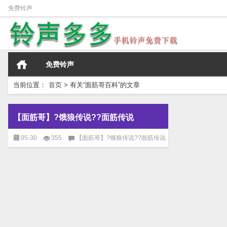
免费铃声
免费铃声
当前位置：
首页
>
有关“面筋哥百科”的文章
【面筋哥】?饿狼传说??面筋传说
05-30
355
【面筋哥】?饿狼传说??面筋传说
已关闭评论
免费铃声