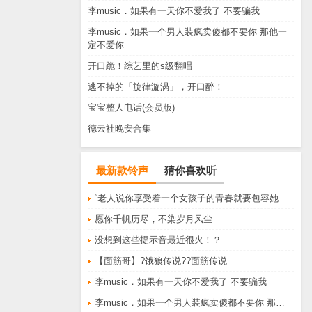
李music．如果有一天你不爱我了 不要骗我
李music．如果一个男人装疯卖傻都不要你 那他一
定不爱你
开口跪！综艺里的s级翻唱
逃不掉的「旋律漩涡」，开口醉！
宝宝整人电话(会员版)
德云社晚安合集
最新款铃声
猜你喜欢听
“老人说你享受着一个女孩子的青春就要包容她所有的脾气享受一个男孩子的温柔就要为了她拒绝所有的暧昧”
愿你千帆历尽，不染岁月风尘
没想到这些提示音最近很火！？
【面筋哥】?饿狼传说??面筋传说
李music．如果有一天你不爱我了 不要骗我
李music．如果一个男人装疯卖傻都不要你 那他一定不爱你