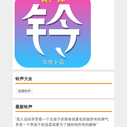
铃声大全
免费铃声
最新铃声
“老人说你享受着一个女孩子的青春就要包容她所有的脾气
享受一个男孩子的温柔就要为了她拒绝所有的暧昧”