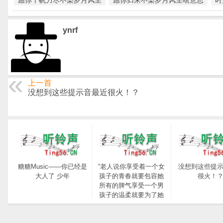
愿你千帆力尽不染岁月风尘
愿你归来不染岁月风尘啥意思
时
ynrf
上一首
没想到这些提示音最近很火！？
糖糖Music——你已经是
“老人说你享受着一个女
没想到这些提
大人了 少年
孩子的青春就要包容她
很火！
所有的脾气享受一个男
孩子的温柔就要为了她
拒绝所有的暧昧”