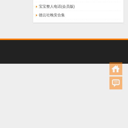
宝宝整人电话(会员版)
德云社晚安合集