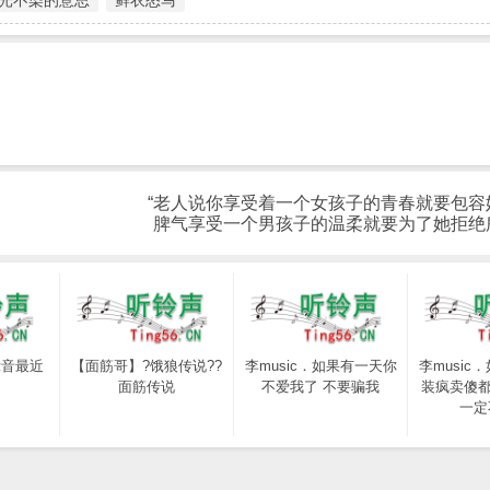
光不染的意思
鲜衣怒马
“老人说你享受着一个女孩子的青春就要包容
脾气享受一个男孩子的温柔就要为了她拒绝
示音最近
【面筋哥】?饿狼传说??
李music．如果有一天你
李music
？
面筋传说
不爱我了 不要骗我
装疯卖傻都
一定