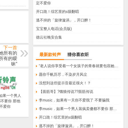
定不爱你
开口跪！综艺里的s级翻唱
逃不掉的「旋律漩涡」，开口醉！
宝宝整人电话(会员版)
德云社晚安合集
下一首
她所有的
最新款铃声
猜你喜欢听
所有的暧
昧”
“老人说你享受着一个女孩子的青春就要包容她所有的脾气享受一个男孩子的温柔就要为了她拒绝所有的暧昧”
愿你千帆历尽，不染岁月风尘
没想到这些提示音最近很火！？
【面筋哥】?饿狼传说??面筋传说
．如果一个男人
李music．如果有一天你不爱我了 不要骗我
不要你 那他
不爱你
李music．如果一个男人装疯卖傻都不要你 那他一定不爱你
开口跪！综艺里的s级翻唱
逃不掉的「旋律漩涡」，开口醉！