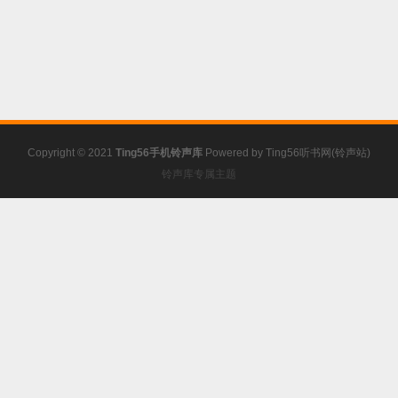
Copyright © 2021
Ting56手机铃声库
Powered by
Ting56听书网(铃声站)
铃声库专属主题