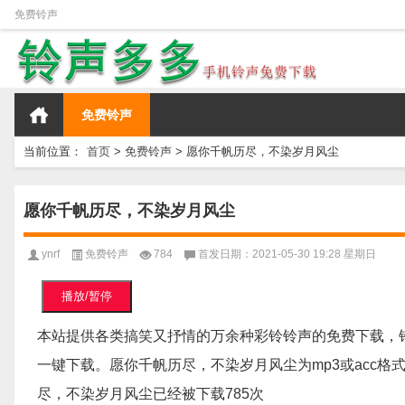
免费铃声
免费铃声
当前位置：
首页
>
免费铃声
>
愿你千帆历尽，不染岁月风尘
愿你千帆历尽，不染岁月风尘
ynrf
免费铃声
784
首发日期：2021-05-30 19:28 星期日
播放/暂停
本站提供各类搞笑又抒情的万余种彩铃铃声的免费下载，
一键下载。愿你千帆历尽，不染岁月风尘为mp3或acc格式
尽，不染岁月风尘已经被下载785次