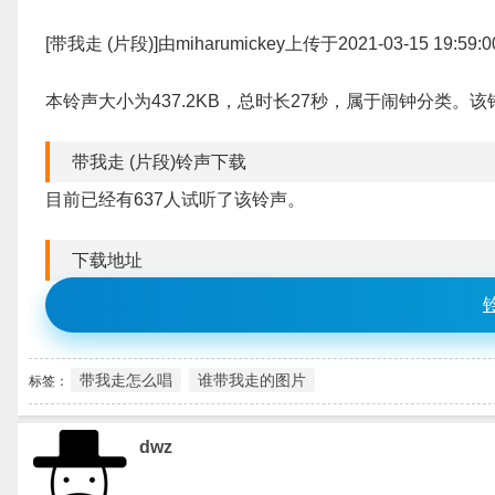
[带我走 (片段)]由miharumickey上传于2021-03-15 19:
本铃声大小为437.2KB，总时长27秒，属于闹钟分类。
带我走 (片段)铃声下载
目前已经有637人试听了该铃声。
下载地址
带我走怎么唱
谁带我走的图片
标签：
dwz