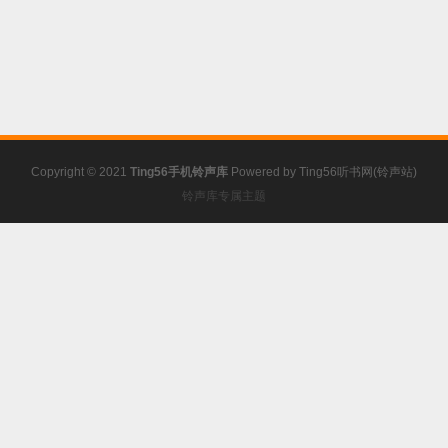
Copyright © 2021
Ting56手机铃声库
Powered by
Ting56听书网(铃声站)
铃声库专属主题