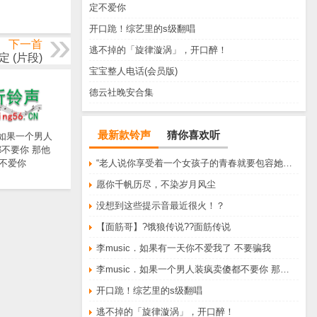
定不爱你
开口跪！综艺里的s级翻唱
下一首
逃不掉的「旋律漩涡」，开口醉！
 (片段)
宝宝整人电话(会员版)
德云社晚安合集
最新款铃声
猜你喜欢听
．如果一个男人
不要你 那他
不爱你
“老人说你享受着一个女孩子的青春就要包容她所有的脾气享受一个男孩子的温柔就要为了她拒绝所有的暧昧”
愿你千帆历尽，不染岁月风尘
没想到这些提示音最近很火！？
【面筋哥】?饿狼传说??面筋传说
李music．如果有一天你不爱我了 不要骗我
李music．如果一个男人装疯卖傻都不要你 那他一定不爱你
开口跪！综艺里的s级翻唱
逃不掉的「旋律漩涡」，开口醉！