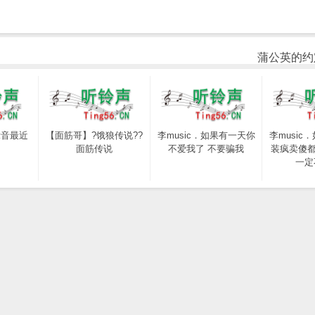
蒲公英的约定
示音最近
【面筋哥】?饿狼传说??
李music．如果有一天你
李music
？
面筋传说
不爱我了 不要骗我
装疯卖傻都
一定