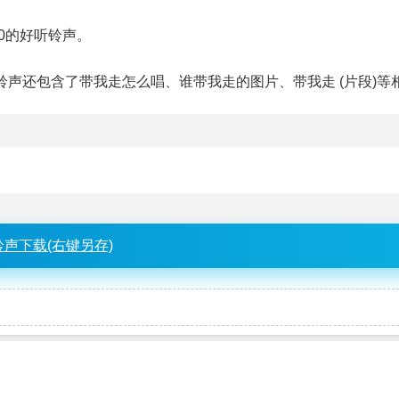
59:00的好听铃声。
该铃声还包含了带我走怎么唱、谁带我走的图片、带我走 (片段)等
铃声下载(右键另存)