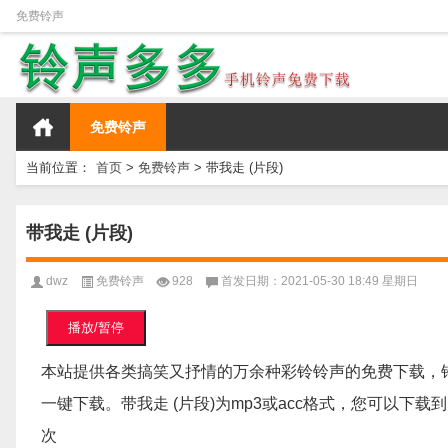
免费铃声
免费铃声
当前位置：
首页
>
免费铃声
>
带我走 (片段)
带我走 (片段)
dwz
免费铃声
928
首发日期：2021-05-30 18:49 星期日
播放/暂停
本站提供各类搞笑又抒情的万余种彩铃铃声的免费下载，
一键下载。带我走 (片段)为mp3或acc格式，您可以下载到电
次