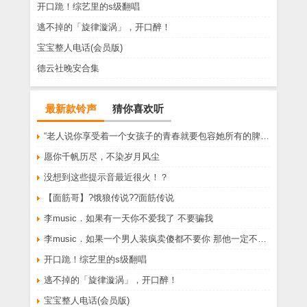
开口跪！综艺里的s级翻唱
逃不掉的「旋律漩涡」，开口醉！
宝宝整人电话(会员版)
德云社晚安合集
最新款铃声
猜你喜欢听
“老人说你享受着一个女孩子的青春就要包容她所有的脾气享受一个男孩子的温柔就要为了她拒绝所有的暧昧”
愿你千帆历尽，不染岁月风尘
没想到这些提示音最近很火！？
【面筋哥】?饿狼传说??面筋传说
李music．如果有一天你不爱我了 不要骗我
李music．如果一个男人装疯卖傻都不要你 那他一定不爱你
开口跪！综艺里的s级翻唱
逃不掉的「旋律漩涡」，开口醉！
宝宝整人电话(会员版)