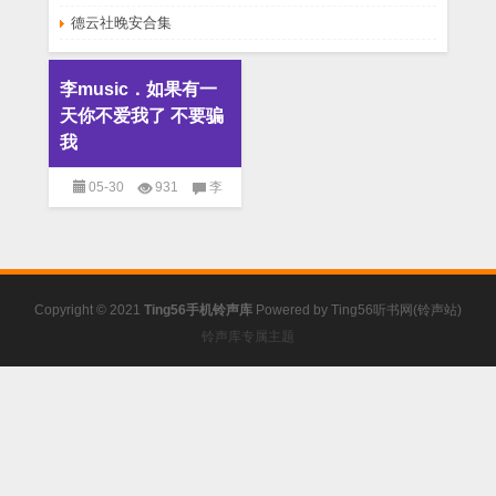
德云社晚安合集
李music．如果有一
天你不爱我了 不要骗
我
05-30
931
李
music．如果有一天你不爱我
了 不要骗我
已关闭评论
免
费铃声
Copyright © 2021
Ting56手机铃声库
Powered by
Ting56听书网(铃声站)
铃声库专属主题