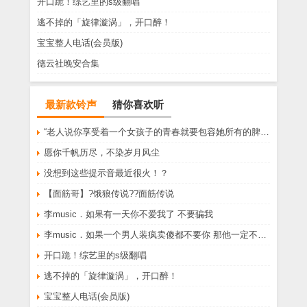
开口跪！综艺里的s级翻唱
逃不掉的「旋律漩涡」，开口醉！
宝宝整人电话(会员版)
德云社晚安合集
最新款铃声
猜你喜欢听
“老人说你享受着一个女孩子的青春就要包容她所有的脾气享受一个男孩子的温柔就要为了她拒绝所有的暧昧”
愿你千帆历尽，不染岁月风尘
没想到这些提示音最近很火！？
【面筋哥】?饿狼传说??面筋传说
李music．如果有一天你不爱我了 不要骗我
李music．如果一个男人装疯卖傻都不要你 那他一定不爱你
开口跪！综艺里的s级翻唱
逃不掉的「旋律漩涡」，开口醉！
宝宝整人电话(会员版)