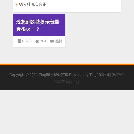
德云社晚安合集
没想到这些提示音最
近很火！？
05-30
764
没想
到这些提示音最近很火！？
已
关闭评论
免费铃声
Copyright © 2021
Ting56手机铃声库
Powered by
Ting56听书网(铃声站)
铃声库专属主题