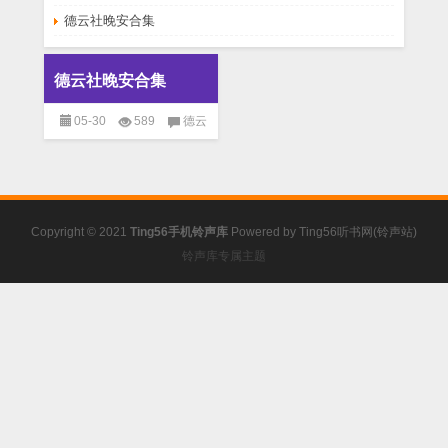
德云社晚安合集
德云社晚安合集
05-30
589
德云
社晚安合集
已关闭评论
免
费铃声
Copyright © 2021
Ting56手机铃声库
Powered by
Ting56听书网(铃声站)
铃声库专属主题