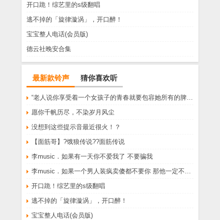
开口跪！综艺里的s级翻唱
逃不掉的「旋律漩涡」，开口醉！
宝宝整人电话(会员版)
德云社晚安合集
最新款铃声
猜你喜欢听
“老人说你享受着一个女孩子的青春就要包容她所有的脾气享受一个男孩子的温柔就要为了她拒绝所有的暧昧”
愿你千帆历尽，不染岁月风尘
没想到这些提示音最近很火！？
【面筋哥】?饿狼传说??面筋传说
李music．如果有一天你不爱我了 不要骗我
李music．如果一个男人装疯卖傻都不要你 那他一定不爱你
开口跪！综艺里的s级翻唱
逃不掉的「旋律漩涡」，开口醉！
宝宝整人电话(会员版)