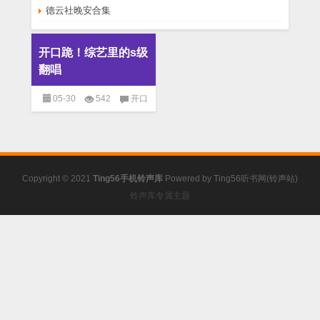
德云社晚安合集
开口跪！综艺里的s级
翻唱
05-30
542
开口
跪！综艺里的s级翻唱
已关闭评
论
免费铃声
Copyright © 2021
Ting56手机铃声库
Powered by
Ting56听书网(铃声站)
铃声库专属主题