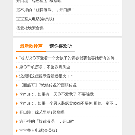
开口跪！综艺里的s级翻唱
逃不掉的「旋律漩涡」，开口醉！
宝宝整人电话(会员版)
德云社晚安合集
最新款铃声
猜你喜欢听
“老人说你享受着一个女孩子的青春就要包容她所有的脾气享受一个男孩子的温柔就要为了她拒绝所有的暧昧”
愿你千帆历尽，不染岁月风尘
没想到这些提示音最近很火！？
【面筋哥】?饿狼传说??面筋传说
李music．如果有一天你不爱我了 不要骗我
李music．如果一个男人装疯卖傻都不要你 那他一定不爱你
开口跪！综艺里的s级翻唱
逃不掉的「旋律漩涡」，开口醉！
宝宝整人电话(会员版)