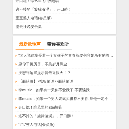
开口跪！综艺里的s级翻唱
逃不掉的「旋律漩涡」，开口醉！
宝宝整人电话(会员版)
德云社晚安合集
最新款铃声
猜你喜欢听
“老人说你享受着一个女孩子的青春就要包容她所有的脾气享受一个男孩子的温柔就要为了她拒绝所有的暧昧”
愿你千帆历尽，不染岁月风尘
没想到这些提示音最近很火！？
【面筋哥】?饿狼传说??面筋传说
李music．如果有一天你不爱我了 不要骗我
李music．如果一个男人装疯卖傻都不要你 那他一定不爱你
开口跪！综艺里的s级翻唱
逃不掉的「旋律漩涡」，开口醉！
宝宝整人电话(会员版)