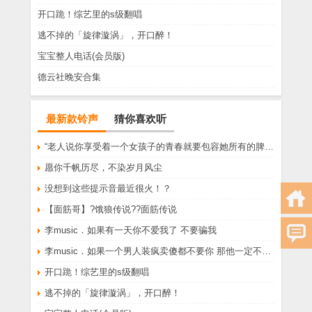
开口跪！综艺里的s级翻唱
逃不掉的「旋律漩涡」，开口醉！
宝宝整人电话(会员版)
德云社晚安合集
最新款铃声
猜你喜欢听
“老人说你享受着一个女孩子的青春就要包容她所有的脾气享受一个男孩子的温柔就要为了她拒绝所有的暧昧”
愿你千帆历尽，不染岁月风尘
没想到这些提示音最近很火！？
【面筋哥】?饿狼传说??面筋传说
李music．如果有一天你不爱我了 不要骗我
李music．如果一个男人装疯卖傻都不要你 那他一定不爱你
开口跪！综艺里的s级翻唱
逃不掉的「旋律漩涡」，开口醉！