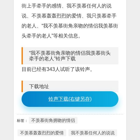
街上手牵手的感情、我不羡慕任何人的说
说、不羡慕轰轰烈烈的爱情、我只羡慕牵手
的老人、“我不羡慕街角亲吻的情侣我羡慕街
头牵手的老人”等相关信息。
“我不羡慕街角亲吻的情侣我羡慕街头
牵手的老人”铃声下载
目前已经有343人试听了该铃声。
下载地址
铃声下载(右键另存)
不羡慕街角拥吻的情侣
标签：
不羡慕轰轰烈烈的爱情
我不羡慕任何人的说说