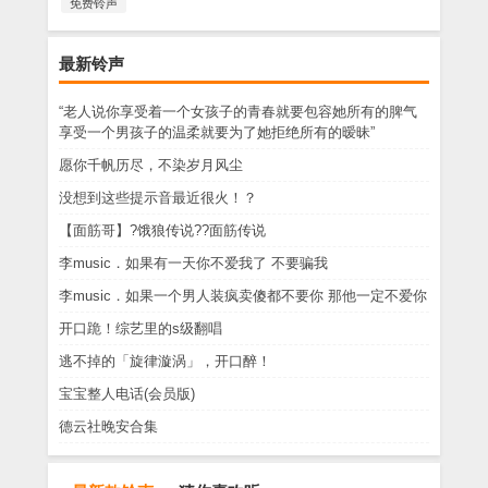
免费铃声
最新铃声
“老人说你享受着一个女孩子的青春就要包容她所有的脾气
享受一个男孩子的温柔就要为了她拒绝所有的暧昧”
愿你千帆历尽，不染岁月风尘
没想到这些提示音最近很火！？
【面筋哥】?饿狼传说??面筋传说
李music．如果有一天你不爱我了 不要骗我
李music．如果一个男人装疯卖傻都不要你 那他一定不爱你
开口跪！综艺里的s级翻唱
逃不掉的「旋律漩涡」，开口醉！
宝宝整人电话(会员版)
德云社晚安合集