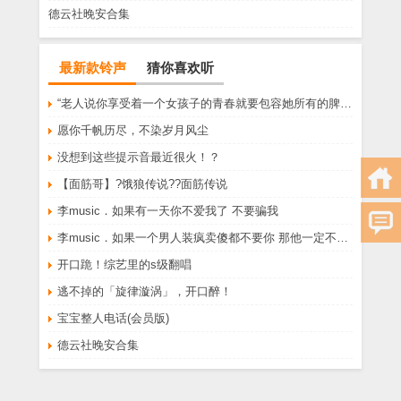
德云社晚安合集
最新款铃声
猜你喜欢听
“老人说你享受着一个女孩子的青春就要包容她所有的脾气享受一个男孩子的温柔就要为了她拒绝所有的暧昧”
愿你千帆历尽，不染岁月风尘
没想到这些提示音最近很火！？
【面筋哥】?饿狼传说??面筋传说
李music．如果有一天你不爱我了 不要骗我
李music．如果一个男人装疯卖傻都不要你 那他一定不爱你
开口跪！综艺里的s级翻唱
逃不掉的「旋律漩涡」，开口醉！
宝宝整人电话(会员版)
德云社晚安合集