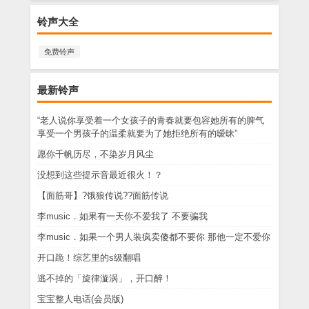
铃声大全
免费铃声
最新铃声
“老人说你享受着一个女孩子的青春就要包容她所有的脾气
享受一个男孩子的温柔就要为了她拒绝所有的暧昧”
愿你千帆历尽，不染岁月风尘
没想到这些提示音最近很火！？
【面筋哥】?饿狼传说??面筋传说
李music．如果有一天你不爱我了 不要骗我
李music．如果一个男人装疯卖傻都不要你 那他一定不爱你
开口跪！综艺里的s级翻唱
逃不掉的「旋律漩涡」，开口醉！
宝宝整人电话(会员版)