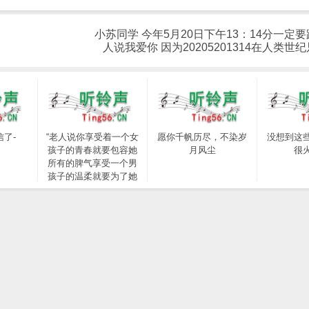
小苏同学 今年5月20日下午13：14分一定
人说我爱你 因为20205201314在人类世
了-
“老人说你享受着一个女
愿你千帆历尽，不染岁
没想到这
孩子的青春就要包容她
月风尘
很
所有的脾气享受一个男
孩子的温柔就要为了她
拒绝所有的暧昧”