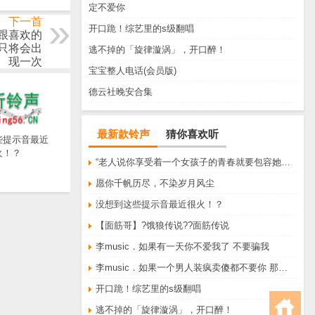
定不爱你
下一首
开口跪！综艺里的s级翻唱
要跟喜欢的
纪只将会出
逃不掉的「旋律漩涡」，开口醉！
现一次
宝宝整人电话(会员版)
德云社晚安合集
最新款铃声
猜你喜欢听
些提示音最近
火！？
“老人说你享受着一个女孩子的青春就要包容她所有的脾气享受一个男孩子的温柔就要为了她拒绝所有的暧昧”
愿你千帆历尽，不染岁月风尘
没想到这些提示音最近很火！？
【面筋哥】?饿狼传说??面筋传说
李music．如果有一天你不爱我了 不要骗我
李music．如果一个男人装疯卖傻都不要你 那他一定不爱你
开口跪！综艺里的s级翻唱
逃不掉的「旋律漩涡」，开口醉！