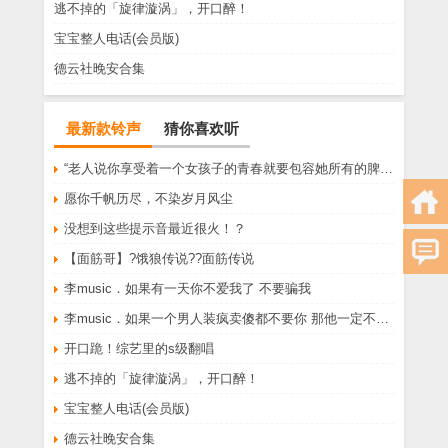
逃不掉的「旋律漩涡」，开口醉！
宝宝整人电话(会员版)
德云社晚安合集
最新款铃声
猜你喜欢听
“老人说你享受着一个女孩子的青春就要包容她所有的脾气享受一个男孩子的温柔就要为了她拒绝所有的暧昧”
愿你千帆历尽，不染岁月风尘
没想到这些提示音最近很火！？
【面筋哥】?饿狼传说??面筋传说
李music．如果有一天你不爱我了 不要骗我
李music．如果一个男人装疯卖傻都不要你 那他一定不爱你
开口跪！综艺里的s级翻唱
逃不掉的「旋律漩涡」，开口醉！
宝宝整人电话(会员版)
德云社晚安合集