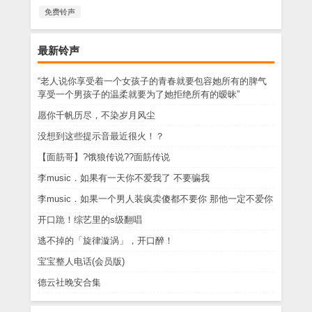
免费铃声
最新铃声
“老人说你享受着一个女孩子的青春就要包容她所有的脾气
享受一个男孩子的温柔就要为了她拒绝所有的暧昧”
愿你千帆历尽，不染岁月风尘
没想到这些提示音最近很火！？
【面筋哥】?饿狼传说??面筋传说
李music．如果有一天你不爱我了 不要骗我
李music．如果一个男人装疯卖傻都不要你 那他一定不爱你
开口跪！综艺里的s级翻唱
逃不掉的「旋律漩涡」，开口醉！
宝宝整人电话(会员版)
德云社晚安合集