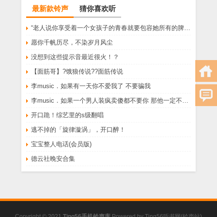
最新款铃声
猜你喜欢听
“老人说你享受着一个女孩子的青春就要包容她所有的脾气享受一个男孩子的温柔就要为了她拒绝所有的暧昧”
愿你千帆历尽，不染岁月风尘
没想到这些提示音最近很火！？
【面筋哥】?饿狼传说??面筋传说
李music．如果有一天你不爱我了 不要骗我
李music．如果一个男人装疯卖傻都不要你 那他一定不爱你
开口跪！综艺里的s级翻唱
逃不掉的「旋律漩涡」，开口醉！
宝宝整人电话(会员版)
德云社晚安合集
Copyright © 2021
Ting56手机铃声库
Powered by
Ting56听书网(铃声站)