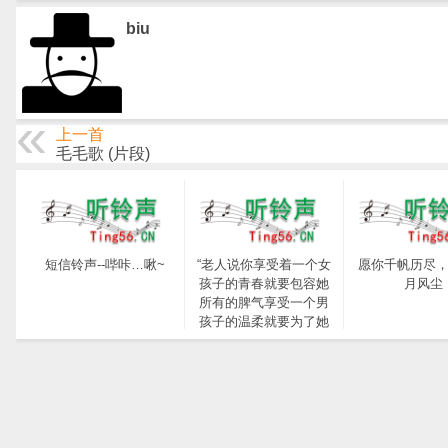
biu
上一首
毛毛歌 (片段)
短信铃声--哔咔…啾~
“老人说你享受着一个女
愿你千帆历尽
孩子的青春就要包容她
月风尘
所有的脾气享受一个男
孩子的温柔就要为了她
拒绝所有的暧昧”