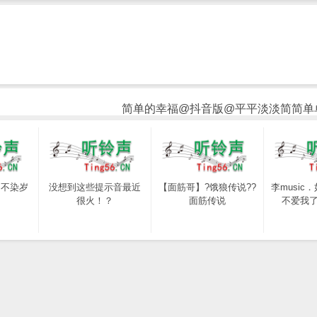
简单的幸福@抖音版@平平淡淡简简单
，不染岁
没想到这些提示音最近
【面筋哥】?饿狼传说??
李music
很火！？
面筋传说
不爱我了