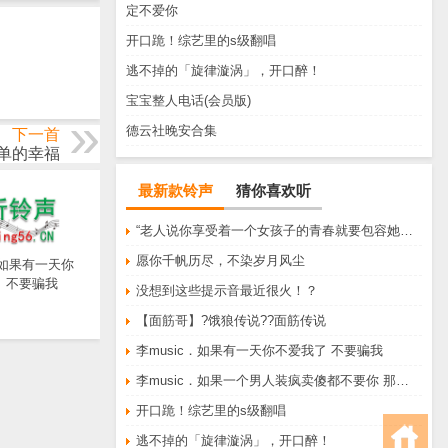
定不爱你
开口跪！综艺里的s级翻唱
逃不掉的「旋律漩涡」，开口醉！
宝宝整人电话(会员版)
德云社晚安合集
下一首
单的幸福
最新款铃声
猜你喜欢听
“老人说你享受着一个女孩子的青春就要包容她所有的脾气享受一个男孩子的温柔就要为了她拒绝所有的暧昧”
愿你千帆历尽，不染岁月风尘
．如果有一天你
 不要骗我
没想到这些提示音最近很火！？
【面筋哥】?饿狼传说??面筋传说
李music．如果有一天你不爱我了 不要骗我
李music．如果一个男人装疯卖傻都不要你 那他一定不爱你
开口跪！综艺里的s级翻唱
逃不掉的「旋律漩涡」，开口醉！