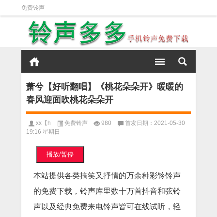
免费铃声
萧兮【好听翻唱】《桃花朵朵开》暖暖的
春风迎面吹桃花朵朵开
xx【h
免费铃声
980
首发日期：2021-05-30
19:16 星期日
播放/暂停
本站提供各类搞笑又抒情的万余种彩铃铃声
的免费下载，铃声库里数十万首抖音和弦铃
声以及经典免费来电铃声皆可在线试听，轻