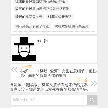
暖暖的春风迎面吹桃花朵朵开抖音
暖暖的春风迎面来桃花朵朵开这首歌
暖暖的桃花朵朵开
桃花朵朵开电话
桃花朵朵开表达了什么
腾格尔翻唱桃花朵朵开
xx【h
上一首
林妍——《翻唱 . 爱河》女生在意细节，但往往让
男生崩溃的就是所谓的细节.
下一首
网易云音乐.『翻唱版』有些女孩子看起来依然是嚣
张跋扈，没人知道她差点溺死在痴情那条河里头.
请输入搜索内容