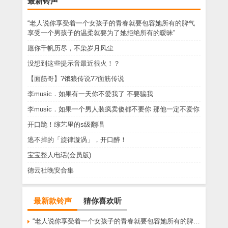
最新铃声
“老人说你享受着一个女孩子的青春就要包容她所有的脾气
享受一个男孩子的温柔就要为了她拒绝所有的暧昧”
愿你千帆历尽，不染岁月风尘
没想到这些提示音最近很火！？
【面筋哥】?饿狼传说??面筋传说
李music．如果有一天你不爱我了 不要骗我
李music．如果一个男人装疯卖傻都不要你 那他一定不爱你
开口跪！综艺里的s级翻唱
逃不掉的「旋律漩涡」，开口醉！
宝宝整人电话(会员版)
德云社晚安合集
最新款铃声
猜你喜欢听
“老人说你享受着一个女孩子的青春就要包容她所有的脾气享受一个男孩子的温柔就要为了她拒绝所有的暧昧”