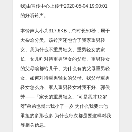
我]由宣传中心上传于2020-05-04 19:00:01
的好听铃声。
本铃声大小为317.6KB，总时长50秒，属于
大杂烩分类。该铃声还包含了我家重男轻
女、我为什么不重男轻女、重男轻女的家
长、女儿咋对待重男轻女的父母、重男轻女
的父母啥都给儿子、为什么有的父母重男轻
女、如何对待重男轻女的父母、我父母重男
轻女怎么办、家人重男轻女对我不好、郭俊
芳——「家长的重男轻女」“可是我才12岁
呀”弟弟也就比我小了一岁 为什么我要比他
承担的多那么多 为什么每次都是要这样对我
等相关信息。