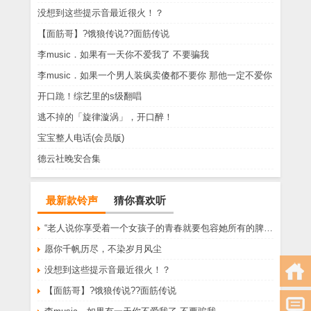
没想到这些提示音最近很火！？
【面筋哥】?饿狼传说??面筋传说
李music．如果有一天你不爱我了 不要骗我
李music．如果一个男人装疯卖傻都不要你 那他一定不爱你
开口跪！综艺里的s级翻唱
逃不掉的「旋律漩涡」，开口醉！
宝宝整人电话(会员版)
德云社晚安合集
最新款铃声
猜你喜欢听
“老人说你享受着一个女孩子的青春就要包容她所有的脾气享受一个男孩子的温柔就要为了她拒绝所有的暧昧”
愿你千帆历尽，不染岁月风尘
没想到这些提示音最近很火！？
【面筋哥】?饿狼传说??面筋传说