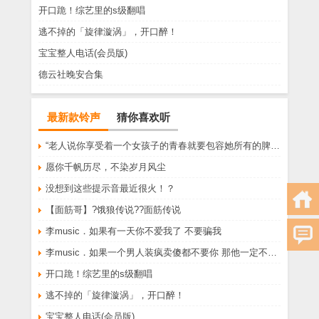
开口跪！综艺里的s级翻唱
逃不掉的「旋律漩涡」，开口醉！
宝宝整人电话(会员版)
德云社晚安合集
最新款铃声
猜你喜欢听
“老人说你享受着一个女孩子的青春就要包容她所有的脾气享受一个男孩子的温柔就要为了她拒绝所有的暧昧”
愿你千帆历尽，不染岁月风尘
没想到这些提示音最近很火！？
【面筋哥】?饿狼传说??面筋传说
李music．如果有一天你不爱我了 不要骗我
李music．如果一个男人装疯卖傻都不要你 那他一定不爱你
开口跪！综艺里的s级翻唱
逃不掉的「旋律漩涡」，开口醉！
宝宝整人电话(会员版)