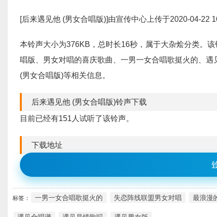
[后来遇见他 (男女合唱版)]由宣传中心上传于2020-04-22 1
本铃声大小为376KB，总时长16秒，属于大杂烩分类
唱版、男女对唱的喜庆歌曲、一男一女合唱歌挺火的、遇
(男女合唱版)等相关信息。
后来遇见他 (男女合唱版)铃声下载
目前已经有151人试听了该铃声。
下载地址
一男一女合唱歌挺火的
失恋阵线联盟男女对唱
最浪漫
标签：