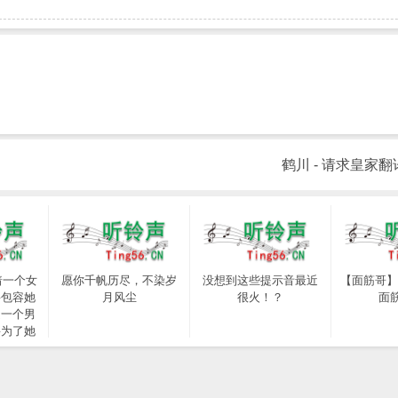
鹤川 - 请求皇家翻
着一个女
愿你千帆历尽，不染岁
没想到这些提示音最近
【面筋哥】
要包容她
月风尘
很火！？
面
受一个男
要为了她
昧”