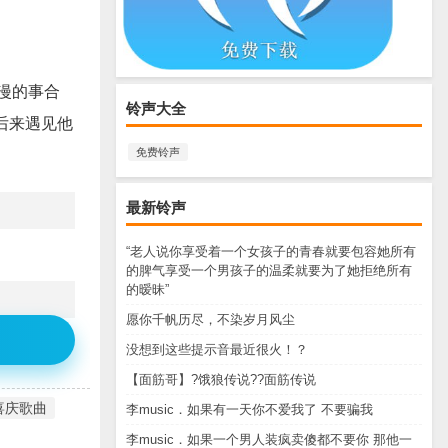
漫的事合
铃声大全
后来遇见他
免费铃声
最新铃声
“老人说你享受着一个女孩子的青春就要包容她所有
的脾气享受一个男孩子的温柔就要为了她拒绝所有
的暧昧”
愿你千帆历尽，不染岁月风尘
没想到这些提示音最近很火！？
【面筋哥】?饿狼传说??面筋传说
喜庆歌曲
李music．如果有一天你不爱我了 不要骗我
李music．如果一个男人装疯卖傻都不要你 那他一