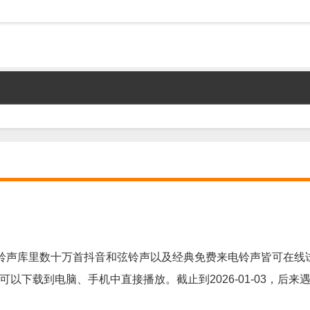
铃声库里数十万首抖音和弦铃声以及经典免费来电铃声皆可在线
可以下载到电脑、手机中直接播放。截止到2026-01-03，后来遇