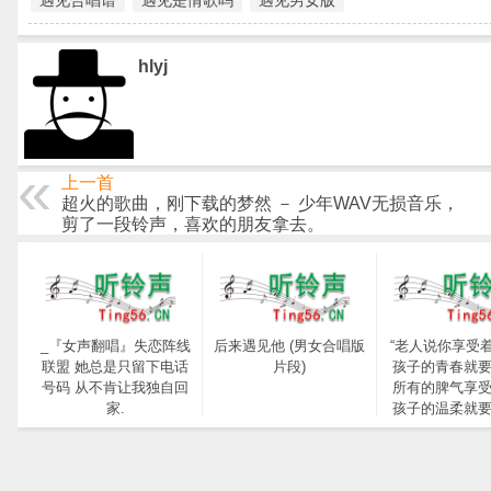
遇见合唱谱
遇见是情歌吗
遇见男女版
hlyj
上一首
超火的歌曲，刚下载的梦然 － 少年WAV无损音乐，
剪了一段铃声，喜欢的朋友拿去。
_『女声翻唱』失恋阵线
后来遇见他 (男女合唱版
“老人说你享受
联盟 她总是只留下电话
片段)
孩子的青春就
号码 从不肯让我独自回
所有的脾气享
家.
孩子的温柔就
拒绝所有的暧