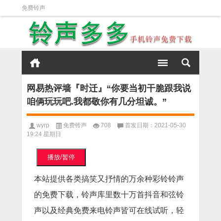
免费铃声
网易热评墙『时迁』“你要当初干脆跟我说
咱俩玩玩吧.我都敬你有几分坦诚。”
wyrp
免费铃声
708
首发日期：2021-05-30
19:24 星期日
播放/暂停
本站提供各类搞笑又抒情的万余种彩铃铃声
的免费下载，铃声库里数十万首抖音和弦铃
声以及经典免费来电铃声皆可在线试听，轻