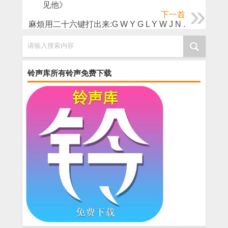
见他》
下一首
麻烦用二十六键打出来:G W Y G L Y W J N .
请输入搜索内容
铃声库所有铃声免费下载