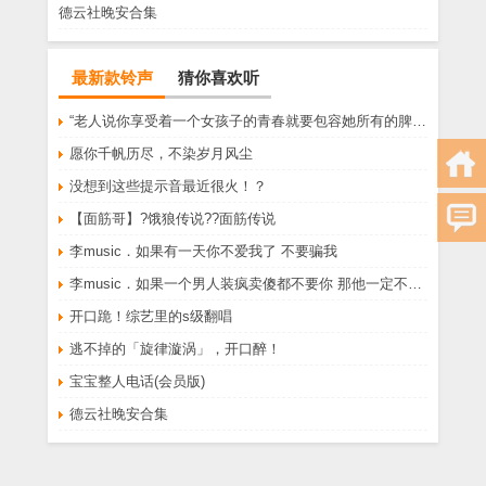
德云社晚安合集
最新款铃声
猜你喜欢听
“老人说你享受着一个女孩子的青春就要包容她所有的脾气享受一个男孩子的温柔就要为了她拒绝所有的暧昧”
愿你千帆历尽，不染岁月风尘
没想到这些提示音最近很火！？
【面筋哥】?饿狼传说??面筋传说
李music．如果有一天你不爱我了 不要骗我
李music．如果一个男人装疯卖傻都不要你 那他一定不爱你
开口跪！综艺里的s级翻唱
逃不掉的「旋律漩涡」，开口醉！
宝宝整人电话(会员版)
德云社晚安合集