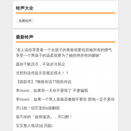
铃声大全
免费铃声
最新铃声
“老人说你享受着一个女孩子的青春就要包容她所有的脾气
享受一个男孩子的温柔就要为了她拒绝所有的暧昧”
愿你千帆历尽，不染岁月风尘
没想到这些提示音最近很火！？
【面筋哥】?饿狼传说??面筋传说
李music．如果有一天你不爱我了 不要骗我
李music．如果一个男人装疯卖傻都不要你 那他一定不爱你
开口跪！综艺里的s级翻唱
逃不掉的「旋律漩涡」，开口醉！
宝宝整人电话(会员版)