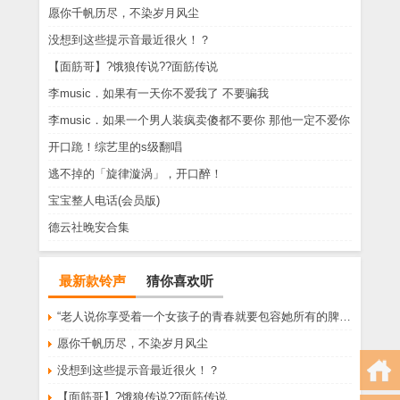
愿你千帆历尽，不染岁月风尘
没想到这些提示音最近很火！？
【面筋哥】?饿狼传说??面筋传说
李music．如果有一天你不爱我了 不要骗我
李music．如果一个男人装疯卖傻都不要你 那他一定不爱你
开口跪！综艺里的s级翻唱
逃不掉的「旋律漩涡」，开口醉！
宝宝整人电话(会员版)
德云社晚安合集
最新款铃声
猜你喜欢听
“老人说你享受着一个女孩子的青春就要包容她所有的脾气享受一个男孩子的温柔就要为了她拒绝所有的暧昧”
愿你千帆历尽，不染岁月风尘
没想到这些提示音最近很火！？
【面筋哥】?饿狼传说??面筋传说