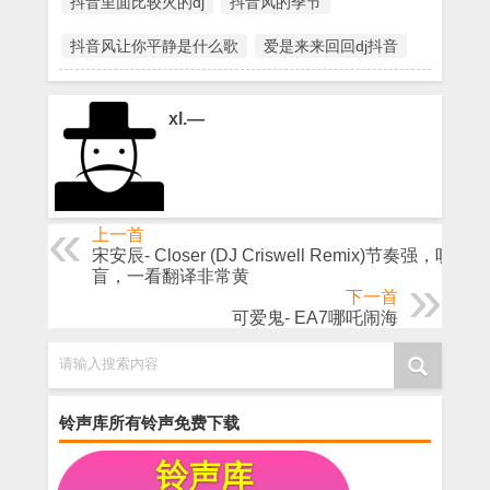
抖音里面比较火的dj
抖音风的季节
抖音风让你平静是什么歌
爱是来来回回dj抖音
xl.—
上一首
宋安辰- Closer (DJ Criswell Remix)节奏强，听得
盲，一看翻译非常黄
下一首
可爱鬼- EA7哪吒闹海
请输入搜索内容
铃声库所有铃声免费下载