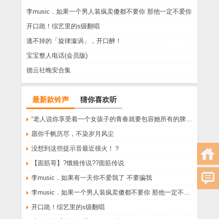
李music．如果一个男人装疯卖傻都不要你 那他一定不爱你
开口跪！综艺里的s级翻唱
逃不掉的「旋律漩涡」，开口醉！
宝宝整人电话(会员版)
德云社晚安合集
最新款铃声
猜你喜欢听
“老人说你享受着一个女孩子的青春就要包容她所有的脾气享受一个男孩子的温柔就要为了她拒绝所有的暧昧”
愿你千帆历尽，不染岁月风尘
没想到这些提示音最近很火！？
【面筋哥】?饿狼传说??面筋传说
李music．如果有一天你不爱我了 不要骗我
李music．如果一个男人装疯卖傻都不要你 那他一定不爱你
开口跪！综艺里的s级翻唱