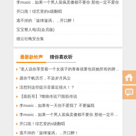
李music．如果一个男人装疯卖傻都不要你 那他一定不爱你
开口跪！综艺里的s级翻唱
逃不掉的「旋律漩涡」，开口醉！
宝宝整人电话(会员版)
德云社晚安合集
最新款铃声
猜你喜欢听
“老人说你享受着一个女孩子的青春就要包容她所有的脾气享受一个男孩子的温柔就要为了她拒绝所有的暧昧”
愿你千帆历尽，不染岁月风尘
没想到这些提示音最近很火！？
【面筋哥】?饿狼传说??面筋传说
李music．如果有一天你不爱我了 不要骗我
李music．如果一个男人装疯卖傻都不要你 那他一定不爱你
开口跪！综艺里的s级翻唱
逃不掉的「旋律漩涡」，开口醉！