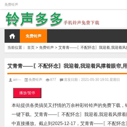
免费铃声
免费铃声
当前位置：
首页
>
免费铃声
>
艾青青——〖不配怀念〗我迎着,我迎着风
艾青青——〖不配怀念〗我迎着,我迎着风撑着眼帘,
arr—
免费铃声
877
首发日期：2021-05-30 19:01 星期日
播放/暂停
本站提供各类搞笑又抒情的万余种彩铃铃声的免费下载，
一键下载。艾青青——〖不配怀念〗我迎着,我迎着风撑着眼
中直接播放。截止到2025-12-17，艾青青——〖不配怀