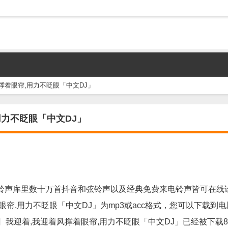
撑着眼帘,用力不眨眼「中文DJ」
用力不眨眼「中文DJ」
铃声库里数十万首抖音和弦铃声以及经典免费来电铃声皆可在线
帘,用力不眨眼「中文DJ」为mp3或acc格式，您可以下载到
念〗我迎着,我迎着风撑着眼帘,用力不眨眼「中文DJ」已经被下载8