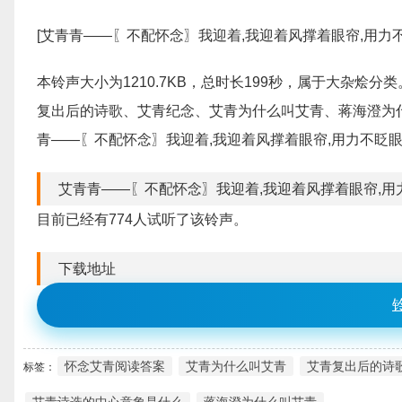
[艾青青——〖不配怀念〗我迎着,我迎着风撑着眼帘,用力不眨眼「
本铃声大小为1210.7KB，总时长199秒，属于大杂
复出后的诗歌、艾青纪念、艾青为什么叫艾青、蒋海澄为
青——〖不配怀念〗我迎着,我迎着风撑着眼帘,用力不眨
艾青青——〖不配怀念〗我迎着,我迎着风撑着眼帘,用
目前已经有774人试听了该铃声。
下载地址
怀念艾青阅读答案
艾青为什么叫艾青
艾青复出后的诗
标签：