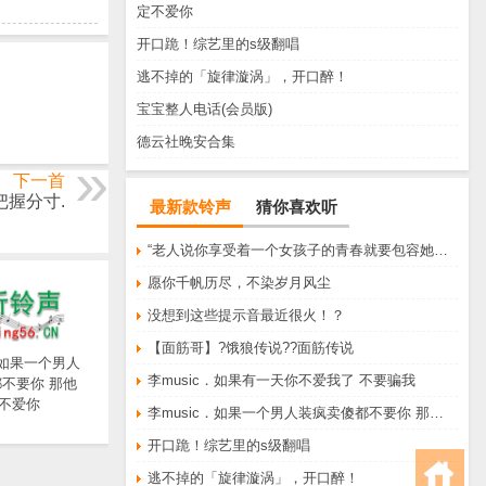
定不爱你
开口跪！综艺里的s级翻唱
逃不掉的「旋律漩涡」，开口醉！
宝宝整人电话(会员版)
德云社晚安合集
下一首
要把握分寸.
最新款铃声
猜你喜欢听
“老人说你享受着一个女孩子的青春就要包容她所有的脾气享受一个男孩子的温柔就要为了她拒绝所有的暧昧”
愿你千帆历尽，不染岁月风尘
没想到这些提示音最近很火！？
【面筋哥】?饿狼传说??面筋传说
．如果一个男人
李music．如果有一天你不爱我了 不要骗我
不要你 那他
不爱你
李music．如果一个男人装疯卖傻都不要你 那他一定不爱你
开口跪！综艺里的s级翻唱
逃不掉的「旋律漩涡」，开口醉！