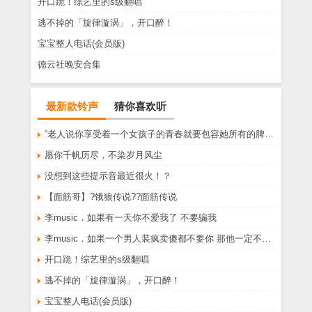
开口跪！综艺里的s级翻唱
逃不掉的「旋律漩涡」，开口醉！
宝宝整人电话(会员版)
德云社晚安合集
最新款铃声
猜你喜欢听
“老人说你享受着一个女孩子的青春就要包容她所有的脾气享受一个男孩子的温柔就要为了她拒绝所有的暧昧”
愿你千帆历尽，不染岁月风尘
没想到这些提示音最近很火！？
【面筋哥】?饿狼传说??面筋传说
李music．如果有一天你不爱我了 不要骗我
李music．如果一个男人装疯卖傻都不要你 那他一定不爱你
开口跪！综艺里的s级翻唱
逃不掉的「旋律漩涡」，开口醉！
宝宝整人电话(会员版)