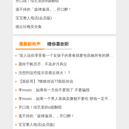
开口跪！综艺里的s级翻唱
逃不掉的「旋律漩涡」，开口醉！
宝宝整人电话(会员版)
德云社晚安合集
最新款铃声
猜你喜欢听
“老人说你享受着一个女孩子的青春就要包容她所有的脾气享受一个男孩子的温柔就要为了她拒绝所有的暧昧”
愿你千帆历尽，不染岁月风尘
没想到这些提示音最近很火！？
【面筋哥】?饿狼传说??面筋传说
李music．如果有一天你不爱我了 不要骗我
李music．如果一个男人装疯卖傻都不要你 那他一定不爱你
开口跪！综艺里的s级翻唱
逃不掉的「旋律漩涡」，开口醉！
宝宝整人电话(会员版)