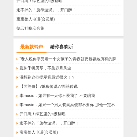
开口跪！综艺里的s级翻唱
逃不掉的「旋律漩涡」，开口醉！
宝宝整人电话(会员版)
德云社晚安合集
最新款铃声
猜你喜欢听
“老人说你享受着一个女孩子的青春就要包容她所有的脾气享受一个男孩子的温柔就要为了她拒绝所有的暧昧”
愿你千帆历尽，不染岁月风尘
没想到这些提示音最近很火！？
【面筋哥】?饿狼传说??面筋传说
李music．如果有一天你不爱我了 不要骗我
李music．如果一个男人装疯卖傻都不要你 那他一定不爱你
开口跪！综艺里的s级翻唱
逃不掉的「旋律漩涡」，开口醉！
宝宝整人电话(会员版)