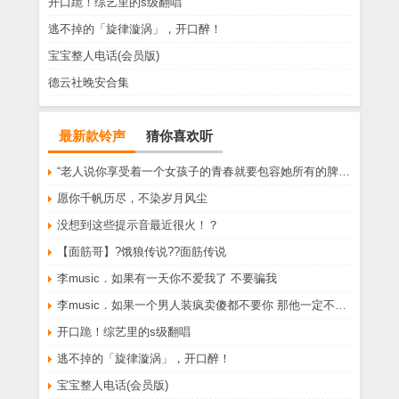
开口跪！综艺里的s级翻唱
逃不掉的「旋律漩涡」，开口醉！
宝宝整人电话(会员版)
德云社晚安合集
最新款铃声
猜你喜欢听
“老人说你享受着一个女孩子的青春就要包容她所有的脾气享受一个男孩子的温柔就要为了她拒绝所有的暧昧”
愿你千帆历尽，不染岁月风尘
没想到这些提示音最近很火！？
【面筋哥】?饿狼传说??面筋传说
李music．如果有一天你不爱我了 不要骗我
李music．如果一个男人装疯卖傻都不要你 那他一定不爱你
开口跪！综艺里的s级翻唱
逃不掉的「旋律漩涡」，开口醉！
宝宝整人电话(会员版)