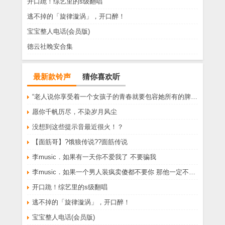
开口跪！综艺里的s级翻唱
逃不掉的「旋律漩涡」，开口醉！
宝宝整人电话(会员版)
德云社晚安合集
最新款铃声
猜你喜欢听
“老人说你享受着一个女孩子的青春就要包容她所有的脾气享受一个男孩子的温柔就要为了她拒绝所有的暧昧”
愿你千帆历尽，不染岁月风尘
没想到这些提示音最近很火！？
【面筋哥】?饿狼传说??面筋传说
李music．如果有一天你不爱我了 不要骗我
李music．如果一个男人装疯卖傻都不要你 那他一定不爱你
开口跪！综艺里的s级翻唱
逃不掉的「旋律漩涡」，开口醉！
宝宝整人电话(会员版)