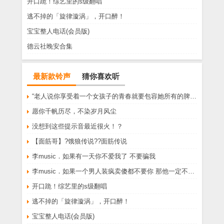
开口跪！综艺里的s级翻唱
逃不掉的「旋律漩涡」，开口醉！
宝宝整人电话(会员版)
德云社晚安合集
最新款铃声
猜你喜欢听
“老人说你享受着一个女孩子的青春就要包容她所有的脾气享受一个男孩子的温柔就要为了她拒绝所有的暧昧”
愿你千帆历尽，不染岁月风尘
没想到这些提示音最近很火！？
【面筋哥】?饿狼传说??面筋传说
李music．如果有一天你不爱我了 不要骗我
李music．如果一个男人装疯卖傻都不要你 那他一定不爱你
开口跪！综艺里的s级翻唱
逃不掉的「旋律漩涡」，开口醉！
宝宝整人电话(会员版)