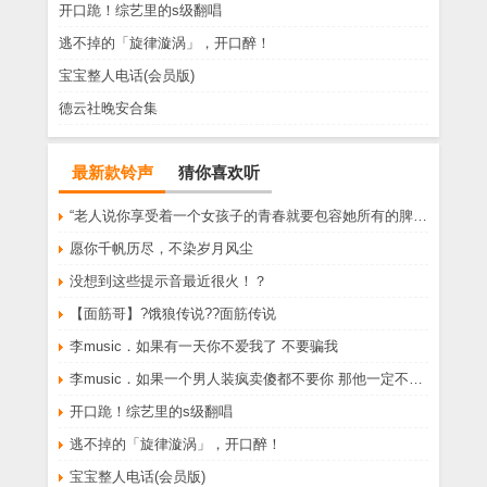
开口跪！综艺里的s级翻唱
逃不掉的「旋律漩涡」，开口醉！
宝宝整人电话(会员版)
德云社晚安合集
最新款铃声
猜你喜欢听
“老人说你享受着一个女孩子的青春就要包容她所有的脾气享受一个男孩子的温柔就要为了她拒绝所有的暧昧”
愿你千帆历尽，不染岁月风尘
没想到这些提示音最近很火！？
【面筋哥】?饿狼传说??面筋传说
李music．如果有一天你不爱我了 不要骗我
李music．如果一个男人装疯卖傻都不要你 那他一定不爱你
开口跪！综艺里的s级翻唱
逃不掉的「旋律漩涡」，开口醉！
宝宝整人电话(会员版)