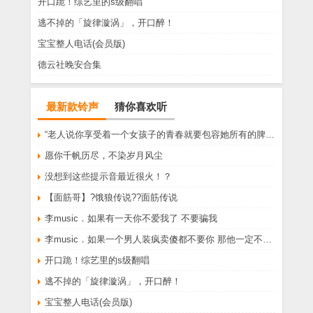
开口跪！综艺里的s级翻唱
逃不掉的「旋律漩涡」，开口醉！
宝宝整人电话(会员版)
德云社晚安合集
最新款铃声
猜你喜欢听
“老人说你享受着一个女孩子的青春就要包容她所有的脾气享受一个男孩子的温柔就要为了她拒绝所有的暧昧”
愿你千帆历尽，不染岁月风尘
没想到这些提示音最近很火！？
【面筋哥】?饿狼传说??面筋传说
李music．如果有一天你不爱我了 不要骗我
李music．如果一个男人装疯卖傻都不要你 那他一定不爱你
开口跪！综艺里的s级翻唱
逃不掉的「旋律漩涡」，开口醉！
宝宝整人电话(会员版)