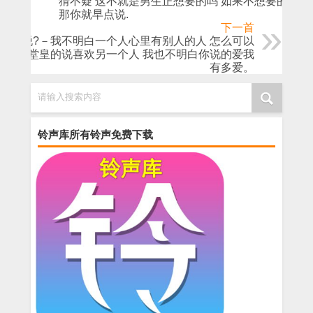
猜不疑 这不就是男生正想要的吗 如果不想要的话
那你就早点说.
下一首
解脱?－我不明白一个人心里有别人的人 怎么可以
冠冕堂皇的说喜欢另一个人 我也不明白你说的爱我
有多爱。
请输入搜索内容
铃声库所有铃声免费下载