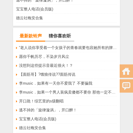
逃不掉的「旋律漩涡」，开口醉！
宝宝整人电话(会员版)
德云社晚安合集
最新款铃声
猜你喜欢听
“老人说你享受着一个女孩子的青春就要包容她所有的脾气享受一个男孩子的温柔就要为了她拒绝所有的暧昧”
愿你千帆历尽，不染岁月风尘
没想到这些提示音最近很火！？
【面筋哥】?饿狼传说??面筋传说
李music．如果有一天你不爱我了 不要骗我
李music．如果一个男人装疯卖傻都不要你 那他一定不爱你
开口跪！综艺里的s级翻唱
逃不掉的「旋律漩涡」，开口醉！
宝宝整人电话(会员版)
德云社晚安合集