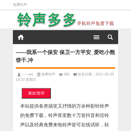
免费铃声
——我系一个保安 保卫一方平安_爱吃小熊
饼干.冲
——wx
免费铃声
386
首发日期：2021-05-30
19:20 星期日
播放/暂停
本站提供各类搞笑又抒情的万余种彩铃铃声
的免费下载，铃声库里数十万首抖音和弦铃
声以及经典免费来电铃声皆可在线试听，轻