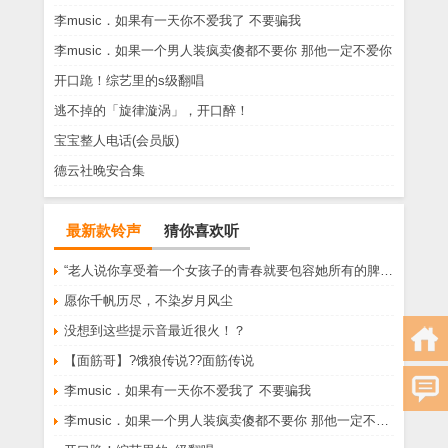
李music．如果有一天你不爱我了 不要骗我
李music．如果一个男人装疯卖傻都不要你 那他一定不爱你
开口跪！综艺里的s级翻唱
逃不掉的「旋律漩涡」，开口醉！
宝宝整人电话(会员版)
德云社晚安合集
最新款铃声
猜你喜欢听
“老人说你享受着一个女孩子的青春就要包容她所有的脾气享受一个男孩子的温柔就要为了她拒绝所有的暧昧”
愿你千帆历尽，不染岁月风尘
没想到这些提示音最近很火！？
【面筋哥】?饿狼传说??面筋传说
李music．如果有一天你不爱我了 不要骗我
李music．如果一个男人装疯卖傻都不要你 那他一定不爱你