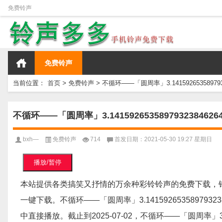
免费铃声
免费铃声
当前位置：
首页
>
免费铃声
>
不循环——「圆周率」3.14159265358979323
不循环——「圆周率」3.141592653589793238462643
bxh—
免费铃声
714
首发日期：2021-05-30 19:27 星期日
播放/暂停
本站提供各类搞笑又抒情的万余种彩铃铃声的免费下载，
一键下载。不循环——「圆周率」3.14159265358979323
中直接播放。截止到2025-07-02，不循环——「圆周率」3.1415