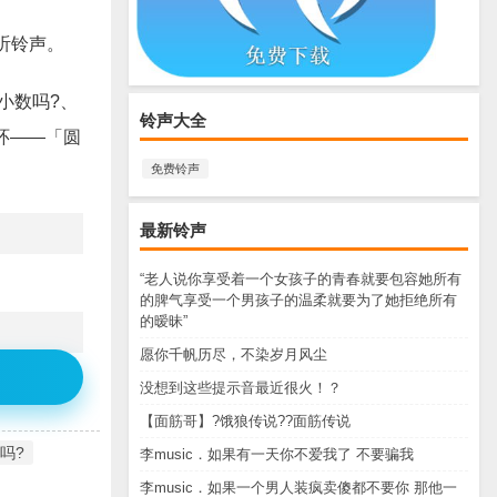
的好听铃声。
小数吗?、
铃声大全
环——「圆
免费铃声
最新铃声
“老人说你享受着一个女孩子的青春就要包容她所有
的脾气享受一个男孩子的温柔就要为了她拒绝所有
的暧昧”
愿你千帆历尽，不染岁月风尘
没想到这些提示音最近很火！？
【面筋哥】?饿狼传说??面筋传说
吗?
李music．如果有一天你不爱我了 不要骗我
李music．如果一个男人装疯卖傻都不要你 那他一