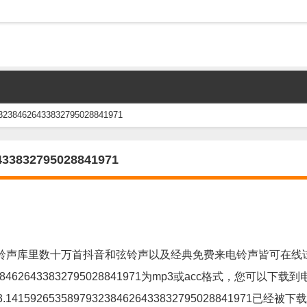
84626433832795028841971
3832795028841971
铃声库里数十万首抖音和弦铃声以及经典免费来电铃声皆可在线
84626433832795028841971为mp3或acc格式，您可以下载
926535897932384626433832795028841971已经被下载