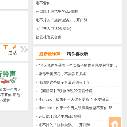
定不爱你
开口跪！综艺里的s级翻唱
逃不掉的「旋律漩涡」，开口醉！
宝宝整人电话(会员版)
德云社晚安合集
下一首
过活
最新款铃声
猜你喜欢听
“老人说你享受着一个女孩子的青春就要包容她所有的脾气享受一个男孩子的温柔就要为了她拒绝所有的暧昧”
愿你千帆历尽，不染岁月风尘
没想到这些提示音最近很火！？
．如果一个男人
【面筋哥】?饿狼传说??面筋传说
不要你 那他
李music．如果有一天你不爱我了 不要骗我
不爱你
李music．如果一个男人装疯卖傻都不要你 那他一定不爱你
开口跪！综艺里的s级翻唱
逃不掉的「旋律漩涡」，开口醉！