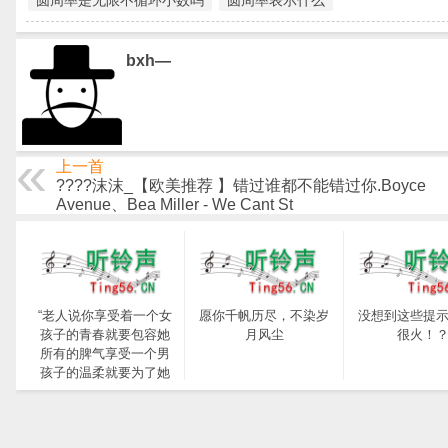
圆周率是无限不循环小数吗
圆周率表示什么
bxh—
上一首
????沫沫_【欧美推荐 】错过谁都不能错过你.Boyce
Avenue、Bea Miller - We Cant St
“老人说你享受着一个女
愿你千帆历尽，不染岁
没想到这些提
孩子的青春就要包容她
月风尘
很火！
所有的脾气享受一个男
孩子的温柔就要为了她
拒绝所有的暧昧”