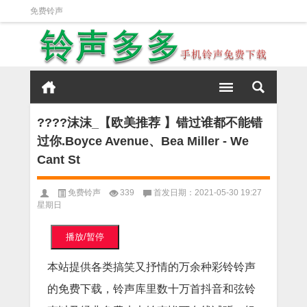
免费铃声
????沫沫_【欧美推荐 】错过谁都不能错
过你.Boyce Avenue、Bea Miller - We
Cant St
免费铃声
339
首发日期：2021-05-30 19:27
星期日
播放/暂停
本站提供各类搞笑又抒情的万余种彩铃铃声
的免费下载，铃声库里数十万首抖音和弦铃