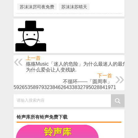
苏沫沫厉司夜免费
苏沫沫苏晴天
上一首
殇殇Music「迷人的危险」为什么最迷人的最危险
为什么爱会让人变残缺.
下一首
不循环——「圆周率」
3.1415926535897932384626433832795028841971
请输入搜索内容
铃声库所有铃声免费下载