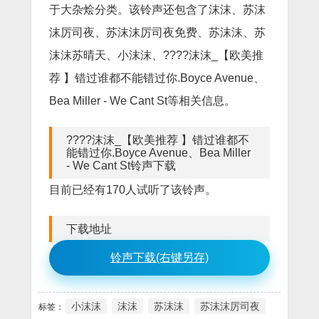
于大杂烩分类。该铃声还包含了沫沫、苏沫
沫厉司夜、苏沫沫厉司夜免费、苏沫沫、苏
沫沫苏晴天、小沫沫、????沫沫_【欧美推
荐 】错过谁都不能错过你.Boyce Avenue、
Bea Miller - We Cant St等相关信息。
????沫沫_【欧美推荐 】错过谁都不
能错过你.Boyce Avenue、Bea Miller
- We Cant St铃声下载
目前已经有170人试听了该铃声。
下载地址
铃声下载(右键另存)
小沫沫
沫沫
苏沫沫
苏沫沫厉司夜
标签：