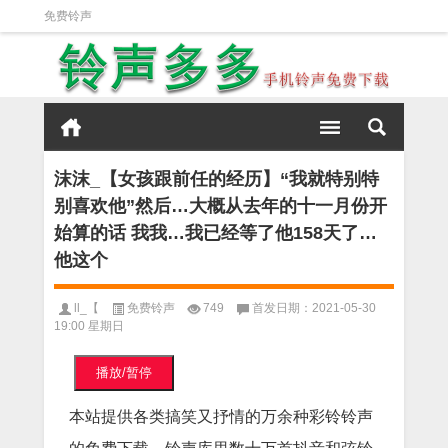
免费铃声
沫沫_【女孩跟前任的经历】“我就特别特
别喜欢他”然后…大概从去年的十一月份开
始算的话 我我…我已经等了他158天了…
他这个
ll_【
免费铃声
749
首发日期：2021-05-30
19:00 星期日
播放/暂停
本站提供各类搞笑又抒情的万余种彩铃铃声