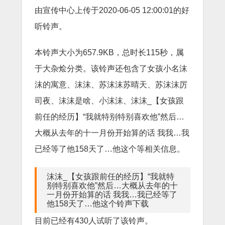
由宣传中心上传于2020-06-05 12:00:01的好
听铃声。
本铃声大小为657.9KB，总时长115秒，属
于大杂烩分类。该铃声还包含了女孩小名沫
沫的寓意、沫沫、苏沫沫苏晴天、苏沫沫厉
司夜、沫沫是啥、小沫沫、沫沫_【女孩跟
前任的经历】“我就特别特别喜欢他”然后…
大概从去年的十一月份开始算的话 我我…我
已经等了他158天了…他这个等相关信息。
沫沫_【女孩跟前任的经历】“我就特
别特别喜欢他”然后…大概从去年的十
一月份开始算的话 我我…我已经等了
他158天了…他这个铃声下载
目前已经有430人试听了该铃声。