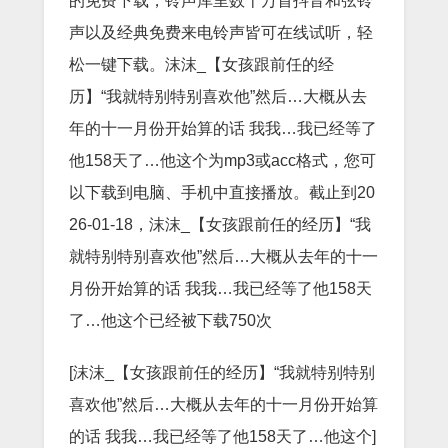
的免费下载，铃声库里数十万首抖音和弦铃
声以及经典免费来电铃声皆可在线试听，轻
松一键下载。沫沫_【女孩跟前任的经
历】“我就特别特别喜欢他”然后…大概从去
年的十一月份开始算的话 我我…我已经等了
他158天了…他这个为mp3或acc格式，您可
以下载到电脑、手机中直接播放。截止到20
26-01-18，沫沫_【女孩跟前任的经历】“我
就特别特别喜欢他”然后…大概从去年的十一
月份开始算的话 我我…我已经等了他158天
了…他这个已经被下载750次
[沫沫_【女孩跟前任的经历】“我就特别特别
喜欢他”然后…大概从去年的十一月份开始算
的话 我我…我已经等了他158天了…他这个]