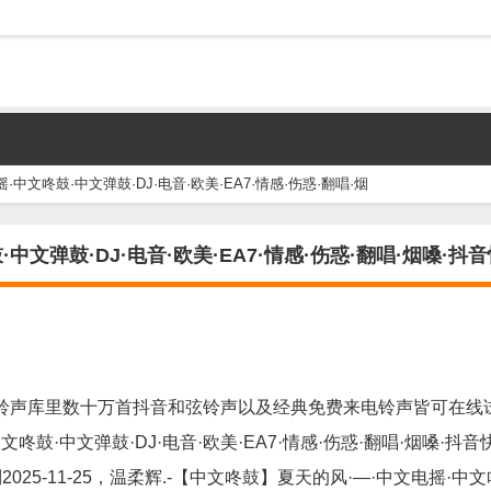
中文咚鼓·中文弹鼓·DJ·电音·欧美·EA7·情感·伤惑·翻唱·烟
中文弹鼓·DJ·电音·欧美·EA7·情感·伤惑·翻唱·烟嗓·抖
铃声库里数十万首抖音和弦铃声以及经典免费来电铃声皆可在线
鼓·中文弹鼓·DJ·电音·欧美·EA7·情感·伤惑·翻唱·烟嗓·抖音
5-11-25，温柔辉.-【中文咚鼓】夏天的风·—·中文电摇·中文