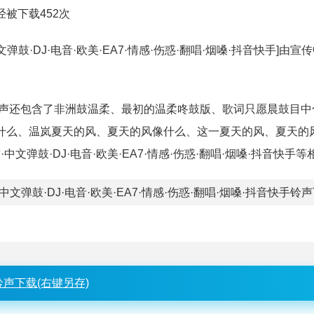
已经被下载452次
弹鼓·DJ·电音·欧美·EA7·情感·伤惑·翻唱·烟嗓·抖音快手]由宣
。该铃声还包含了非洲鼓温柔、最初的温柔咚鼓版、歌词只愿晨鼓目
什么、温岚夏天的风、夏天的风像什么、这一夏天的风、夏天的
中文弹鼓·DJ·电音·欧美·EA7·情感·伤惑·翻唱·烟嗓·抖音快手
文弹鼓·DJ·电音·欧美·EA7·情感·伤惑·翻唱·烟嗓·抖音快手铃
铃声下载(右键另存)