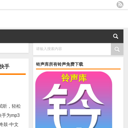
请输入搜索内容
铃声库所有铃声免费下载
音快手
试听，轻松
快手为mp3
咚鼓·中文