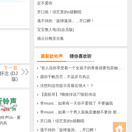
定不爱你
开口跪！综艺里的s级翻唱
逃不掉的「旋律漩涡」，开口醉！
宝宝整人电话(会员版)
德云社晚安合集
最新款铃声
猜你喜欢听
下一首
“老人说你享受着一个女孩子的青春就要包容她所有的脾气享受一个男孩子的温柔就要为了她拒绝所有的暧昧”
念 (DJ
愿你千帆历尽，不染岁月风尘
版)
没想到这些提示音最近很火！？
【面筋哥】?饿狼传说??面筋传说
李music．如果有一天你不爱我了 不要骗我
李music．如果一个男人装疯卖傻都不要你 那他一定不爱你
声Uu - 夏
开口跪！综艺里的s级翻唱
的风
逃不掉的「旋律漩涡」，开口醉！