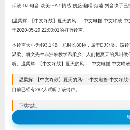
弹鼓·DJ·电音·欧美·EA7·情感·伤惑·翻唱·烟嗓·抖音快手
[温柔辉.-【中文咚鼓】夏天的风·—·中文电摇·中文咚鼓·中文
于2020-05-29 22:00:01的好听铃声。
本铃声大小为493.1KB，总时长80秒，属于DJ分类
温柔、凯文先生非洲鼓教学温柔乡、人们把夏天的风叫做
听、温柔辉.-【中文咚鼓】夏天的风·—·中文电摇·中文咚鼓·
温柔辉.-【中文咚鼓】夏天的风·—·中文电摇·中文咚鼓·中
目前已经有282人试听了该铃声。
下载地址