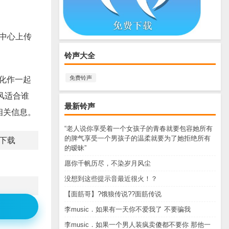
传中心上传
铃声大全
免费铃声
中化作一起
风适合谁
最新铃声
等相关信息。
“老人说你享受着一个女孩子的青春就要包容她所有
的脾气享受一个男孩子的温柔就要为了她拒绝所有
声下载
的暧昧”
愿你千帆历尽，不染岁月风尘
没想到这些提示音最近很火！？
【面筋哥】?饿狼传说??面筋传说
李music．如果有一天你不爱我了 不要骗我
李music．如果一个男人装疯卖傻都不要你 那他一