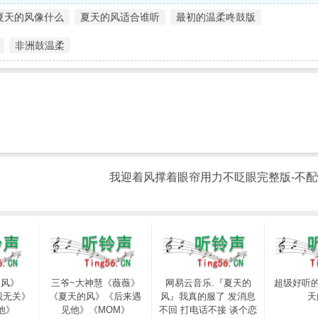
夏天的风像什么
夏天的风适合谁听
最初的温柔咚鼓版
非洲鼓温柔
我迎着风撑着眼帘用力不眨眼完整版-不配怀
的风》
三爷~大神慧《薇薇》
网易云音乐.『夏天的
超级好听的铃
我无关》
《夏天的风》《后来遇
风』我真的服了 发消息
天
他》
见他》《MOM》
不回 打电话不接 谈个恋