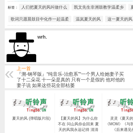
人们把夏天的风叫做什么
凯文先生非洲鼓教学温柔乡
标签：
歌词只愿晨鼓目中化作一起温柔
温岚夏天的风
这一夏天的风
wrh.
上一首
『溯-钢琴版』“纯音乐-治愈系”“一个男人给她妻子买
了十二朵花 十一朵是真的 只有一个是假的 他对他的
妻子说 如果这些花全部枯萎
夏天的风 (弹唱版片段)
【夏天的风】为什么你
灵灵《夏天
不在 问山风你会回来 夏
《MOM》《与
天的风我永远记得 清清
《后来遇见